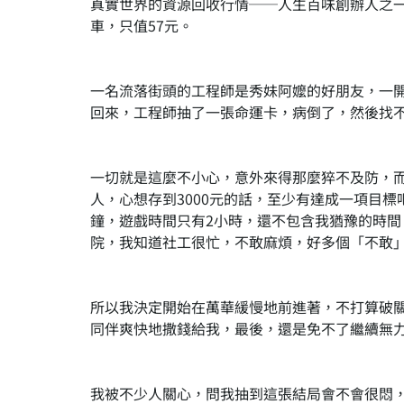
真實世界的資源回收行情──人生百味創辦人之
車，只值57元。
一名流落街頭的工程師是秀妹阿嬤的好朋友，一
回來，工程師抽了一張命運卡，病倒了，然後找
一切就是這麼不小心，意外來得那麼猝不及防，
人，心想存到3000元的話，至少有達成一項目標
鐘，遊戲時間只有2小時，還不包含我猶豫的時
院，我知道社工很忙，不敢麻煩，好多個「不敢
所以我決定開始在萬華緩慢地前進著，不打算破
同伴爽快地撒錢給我，最後，還是免不了繼續無
我被不少人關心，問我抽到這張結局會不會很悶