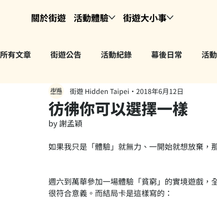
關於街遊
活動體驗
街遊大小事
所有文章
街遊公告
活動紀錄
幕後日常
活動
街遊 Hidden Taipei
2018年6月12日
彷彿你可以選擇一樣
by 謝孟穎
如果我只是「體驗」就無力、一開始就想放棄，
週六到萬華參加一場體驗「貧窮」的實境遊戲，全部人
很符合意義。而結局卡是這樣寫的：