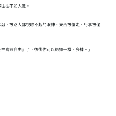
事往往不如人意。
水潑、被路人鄙視瞧不起的眼神、東西被偷走、行李被偷
天生喜歡自由』了，彷彿你可以選擇一樣，多棒。」