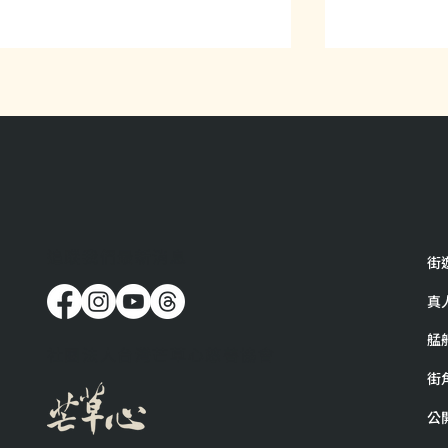
與樂生的樂青夥伴們在志工活
在這裡遇到
​追蹤我們最新消息
街
動的交流！
料的感動
真
艋
社團法人台灣芒草心慈善協會
街
公