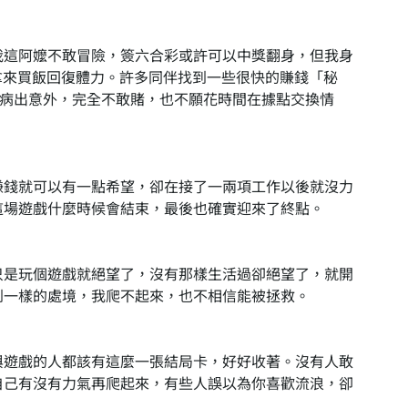
我這阿嬤不敢冒險，簽六合彩或許可以中獎翻身，但我身
以拿來買飯回復體力。許多同伴找到一些很快的賺錢「秘
生病出意外，完全不敢賭，也不願花時間在據點交換情
賺錢就可以有一點希望，卻在接了一兩項工作以後就沒力
這場遊戲什麼時候會結束，最後也確實迎來了終點。
只是玩個遊戲就絕望了，沒有那樣生活過卻絕望了，就開
到一樣的處境，我爬不起來，也不相信能被拯救。
與遊戲的人都該有這麼一張結局卡，好好收著。沒有人敢
自己有沒有力氣再爬起來，有些人誤以為你喜歡流浪，卻