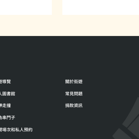
的人，帶來出乎意
當我們開始聆聽無家者的生
遊導覽
關於街遊
故事
人圖書館
常見問題
舺走撞
捐款資訊
角串門子
開場次和私人預約