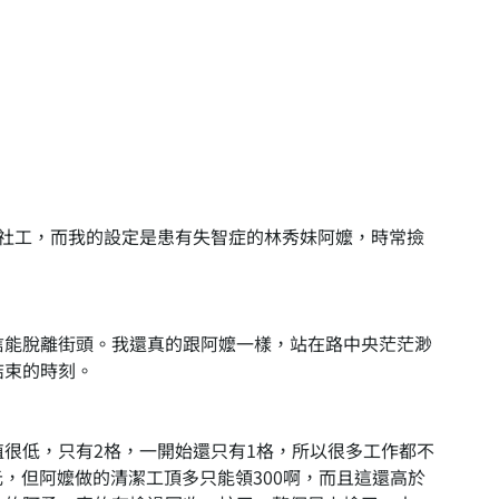
名社工，而我的設定是患有失智症的林秀妹阿嬤，時常撿
信能脫離街頭。我還真的跟阿嬤一樣，站在路中央茫茫渺
結束的時刻。
很低，只有2格，一開始還只有1格，所以很多工作都不
0元，但阿嬤做的清潔工頂多只能領300啊，而且這還高於