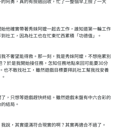
一的阿勇，真的有撿過回收，忙了一整個早上撿了一大
開始他確實帶著秀妹阿嬤一起去工作，誰知道第一輪工作
不到社工，因為社工也在忙東忙西累積「功德值」。
而我不奢望能得救。那一刻，我是秀妹阿嬤，不想拖累別
吧？於是我開始接任務，怎知任務地點來回可能要30分
間。也不敢找社工，雖然遊戲目標要拜託社工幫我找安養
」。
關了，只想等遊戲趕快終結。雖然遊戲末盤有中六合彩的
力的結局。
，我說，其實還滿符合現實的啊？其實再適合不過了。