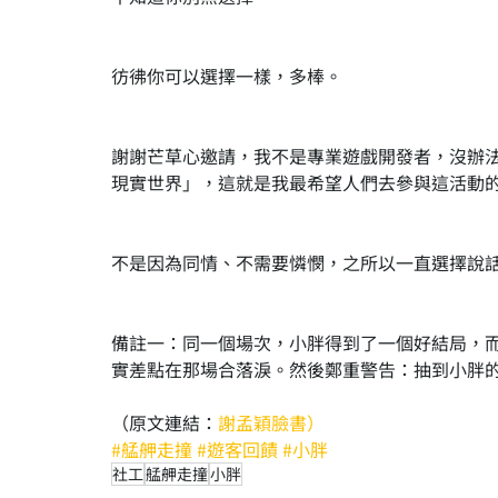
彷彿你可以選擇一樣，多棒。
謝謝芒草心邀請，我不是專業遊戲開發者，沒辦
現實世界」，這就是我最希望人們去參與這活動
不是因為同情、不需要憐憫，之所以一直選擇說
備註一：同一個場次，小胖得到了一個好結局，
實差點在那場合落淚。然後鄭重警告：抽到小胖
（原文連結：
謝孟穎臉書
）
#艋舺走撞
#遊客回饋
#小胖
社工
艋舺走撞
小胖