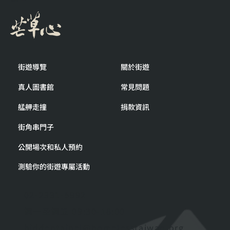
街遊導覽
關於街遊
真人圖書館
常見問題
艋舺走撞
捐款資訊
街角串門子
公開場次和私人預約
測驗你的街遊專屬活動
02-2331-5992
週一至週五 09:30-18:00
hiddentaipei@homelesstaiwan.org