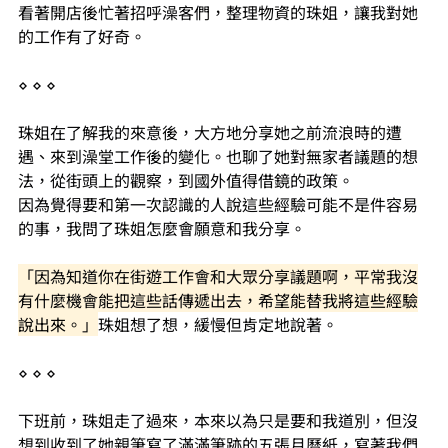
看著開店後忙著招呼澡客們，整理物資的珠姐，讓我對她
的工作有了好奇。
⋄ ⋄ ⋄
珠姐在了解我的來意後，大方地分享她之前流浪時的遭
遇、來到澡堂工作後的變化。也聊了她對無家者議題的想
法，從街頭上的觀察，到國外值得借鏡的政策。
因為覺得要和第一次認識的人說這些經驗可能不是件容易
的事，我問了珠姐怎麼會願意和我分享。
「因為知道你在街遊工作會和大眾分享議題啊，平常我沒
有什麼機會能把這些話傳遞出去，希望能替我
將這些經驗
說出來
。」
珠姐想了想，緩慢但肯定地說著。
⋄ ⋄ ⋄
下班前，珠姐走了過來，本來以為只是要和我道別，但沒
想到收到了她親筆寫了滿滿筆跡的五張月曆紙，寫著我們