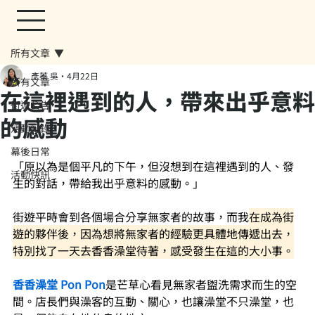
所有文章
彥蓁 吳
4月22日
所有文章
在這裡遇到的人，帶來出乎意料
街遊公告
的感動
活動紀錄
幕後日常
「原以為是個平凡的下午，但沒想到在這裡遇到的人、發
活動快訊
生的對話，帶給我出乎意料的感動。」
街遊平時會到各個場合分享無家者的故事，而我
在成為街
遊的夥伴後，因為
想將無家者的經驗更具體地傳遞出去
，
特別找了一天去
香香澡堂
待著，感受發生在這的大小事。
香香澡堂 Pon Pon
是芒草心看見無家者盥洗需求而生的空
間。店長們與澡客的互動、關心，也讓澡堂不只澡堂，也