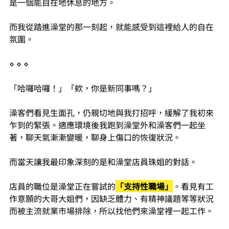
是一個能自在地休息的地方。
而我從踏進澡堂的那一刻起，就能感受到這裡給人的自在
氛圍。
⋄ ⋄ ⋄
「哈囉哈囉！」「欸，你是新同事嗎？」
澡客們看見生面孔，仍親切地與我打招呼，緩解了我初來
乍到的緊張。適應環境後我跑到澡堂外和澡客們一起坐
著，聊天氣漸漸變暖，聊身上傷口的恢復狀況。
而當天讓
我
最印象深刻的是和澡堂店員珠姐的對話
。
店員的職位是澡堂正在嘗試的
「支持性職場」
。看見有工
作意願的大哥大姐們，因缺乏體力、有精神議題等等狀況
而被主流就業市場排除，所以找他們來澡堂裡一起工作。