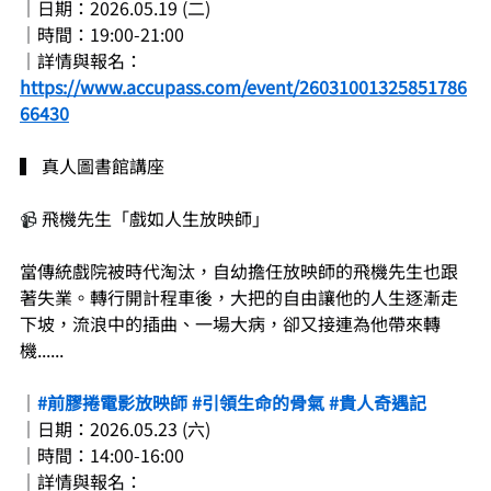
｜日期：2026.05.19 (二)
｜時間：19:00-21:00
｜詳情與報名：
https://www.accupass.com/event/26031001325851786
66430
▍ 真人圖書館講座
📹
 飛機先生「戲如人生放映師」
當傳統戲院被時代淘汰，自幼擔任放映師的飛機先生也跟
著失業。轉行開計程車後，大把的自由讓他的人生逐漸走
下坡，流浪中的插曲、一場大病，卻又接連為他帶來轉
機......
｜
#前膠捲電影放映師
#引領生命的骨氣
#貴人奇遇記
｜日期：2026.05.23 (六)
｜時間：14:00-16:00
｜詳情與報名：