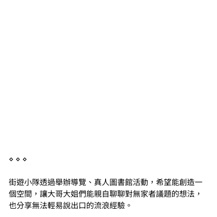
⋄ ⋄ ⋄
街遊小隊透過舉辦導覽、真人圖書館活動，希望能創造一
個空間，讓大哥大姐們能親自聊聊對無家者議題的想法，
也分享無法輕易說出口的流浪經驗。