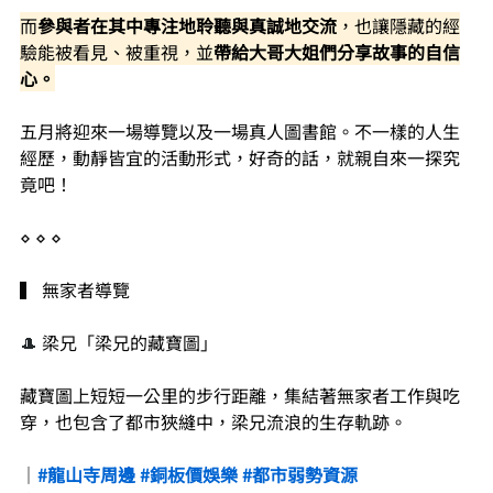
而
參與者在其中專注地聆聽與真誠地交流
，也讓隱藏的經
驗能被看見、被重視，並
帶給大哥大姐們分享故事的自信
心
。
五月將迎來一場導覽以及一場真人圖書館。不一樣的人生
經歷，動靜皆宜的活動形式，好奇的話，就親自來一探究
竟吧！
⋄ ⋄ ⋄
▍ 無家者導覽
🎩 
梁兄「梁兄的藏寶圖」
藏寶圖上短短一公里的步行距離，集結著無家者工作與吃
穿，也包含了都市狹縫中，梁兄流浪的生存軌跡。
｜
#龍山寺周邊
#銅板價娛樂
#都市弱勢資源