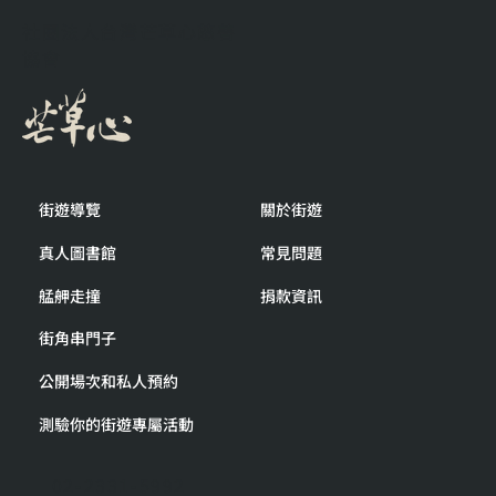
在這裡遇到的人，帶來出乎意料的感動
社團法人台灣芒草心慈善
協會
街遊導覽
關於街遊
真人圖書館
常見問題
艋舺走撞
捐款資訊
街角串門子
公開場次和私人預約
測驗你的街遊專屬活動
02-2331-5992