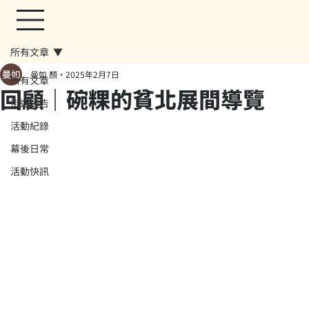
所有文章
曼如 顏
2025年2月7日
所有文章
回顧｜碗粿的貧北展間導覽
街遊公告
活動紀錄
幕後日常
活動快訊