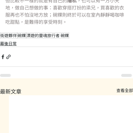
但比較不一樣的就是有自己的
隱私
，也可以有一方小天
地，做自己想做的事：喜歡穿搭打扮的梁兄，買喜歡的衣
服再也不怕沒地方放；碗粿則終於可以在室內靜靜喝咖啡
吃甜點，是難得的享受時刻。
街遊夥伴
碗粿
漂遊的靈魂旅行者 碗粿
幕後日常
最新文章
查看全部