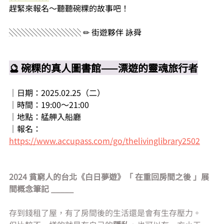
趕緊來報名～聽聽碗粿的故事吧！
░░░░░░░░░ ✏ 街遊夥伴 詠舜
🔮 碗粿的真人圖書館——漂遊的靈魂旅行者
｜日期：2025.02.25（二）
｜時間：19:00～21:00
｜地點：艋舺入船廳
｜報名：
https://www.accupass.com/go/thelivinglibrary2502
2024 貧窮人的台北《白日夢遊》「 在重回房間之後 」展
間概念筆記 _____
存到錢租了屋，有了房間後的生活還是會有生存壓力。