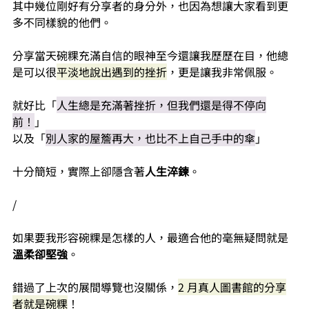
其中幾位剛好有分享者的身分外，也因為想讓大家看到更
多不同樣貌的他們。
分享當天碗粿充滿自信的眼神至今還讓我歷歷在目，他總
是可以很
平淡地說出遇到的挫折
，更是讓我非常佩服。
就好比「
人生總是充滿著挫折，但我們還是得不停向
前！
」
以及「
別人家的屋簷再大，也比不上自己手中的傘
」
十分簡短，實際上卻隱含著
人生淬鍊
。
/
如果要我形容碗粿是怎樣的人，最適合他的毫無疑問就是
溫柔卻堅強
。
錯過了上次的展間導覽也沒關係，
2 月真人圖書館的分享
者就是碗粿
！