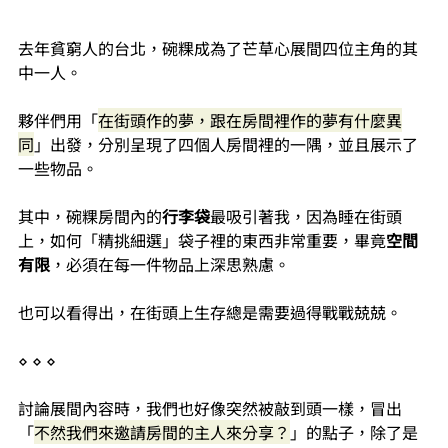
去年貧窮人的台北，碗粿成為了芒草心展間四位主角的其
中一人。
夥伴們用「
在街頭作的夢，跟在房間裡作的夢有什麼異
同
」出發，分別呈現了四個人房間裡的一隅，並且展示了
一些物品。
其中，碗粿房間內的
行李袋
最吸引著我，因為睡在街頭
上，如何「精挑細選」袋子裡的東西非常重要，畢竟
空間
有限
，必須在每一件物品上深思熟慮。
也可以看得出，在街頭上生存總是需要過得戰戰兢兢。
⋄ ⋄ ⋄
討論展間內容時，我們也好像突然被敲到頭一樣，冒出
「
不然我們來邀請房間的主人來分享？
」的點子，除了是