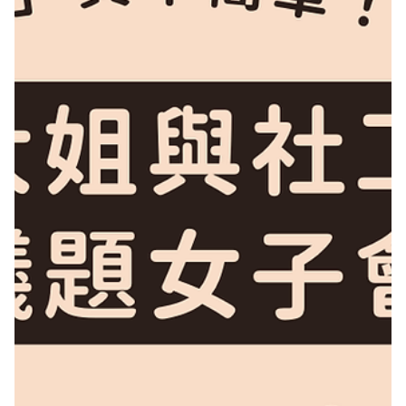
2025年9月8日
活動快訊
《門裡的說書人》展覽首站搶先看 ✨👀
有發現嗎？本次展覽海報的高樓裡，共隱藏了 4 位神祕的「說書人」，而為了
讓大家能隨著他們一步步探索各個落腳在台北的故事，一踏入展間，我們就會
帶你來到一座神奇的轉運站......