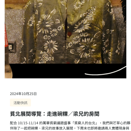
2025年2月7日
幕後日常
回顧｜碗粿的貧北展間導覽
去年 11 月我們在「貧窮人的台北」芒草心展間舉辦了小小的導覽兼分享，故
隨著房間裡擺放的物品展開，當天也聽到了不少碗粿的人生金句。即將到來的
2 月底也有一場碗粿的真人圖書館專場，歡迎大家把握機會到場聆聽！