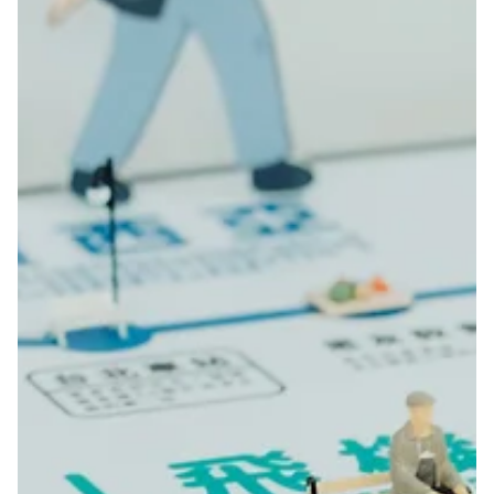
活動紀錄
碗粿大姐與社工的議題女子會｜講座側記
這個月初，我們為《門裡的說書人》展覽辦了系列講座，是場找來碗粿大姐與
社工珈羽，從流浪歷程聊到收容過渡期，更把女性無家者服務的裡裡外外都聊
透透的議題女子會！展覽最後一週，隨著志工 Nina 的視角來緩緩回顧吧～