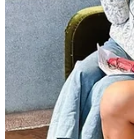
2025年9月5日
街遊公告
《門裡的說書人》系列活動｜這碗「粿」真不簡單！
大姐與社工的議題女子會
展覽中，我們把無家經驗者的飄泊旅程化成公車路線圖、用珍藏物件／手稿／
照片與文字講故事，而這次的講座裡，我們將請來展覽的其中一位「說書人」
碗粿，以及無家者社工珈羽、議題推廣夥伴兼策展統籌欣容，三人同時現身，
讓展覽中放不下的延伸故事、經驗談，再加碼分享給大家聆聽！