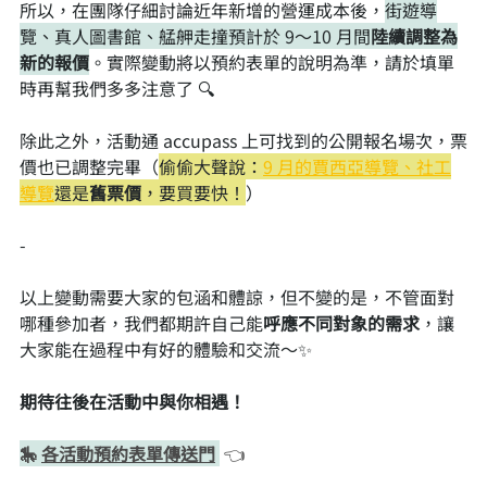
所以，在團隊仔細討論近年新增的營運成本後，
街遊導
覽、真人圖書館、艋舺走撞預計於 9～10 月間
陸續調整為
新的報價
。實際變動將以預約表單的說明為準，請於填單
時再幫我們多多注意了 🔍
除此之外，活動通 accupass 上可找到的公開報名場次，票
價也已調整完畢（
偷偷大聲說：
9 月的賈西亞導覽、社工
導覽
還是
舊票價
，要買要快！
）
-
以上變動需要大家的包涵和體諒，但不變的是，不管面對
哪種參加者，我們都期許自己能
呼應不同對象的需求
，讓
大家能在過程中有好的體驗和交流～✨
期待往後在活動中與你相遇！
🎠 
各活動預約表單傳送門
 👈