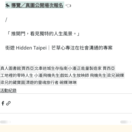
🎠 
導覽／真圖公開場次報名
 👈
/
「 推開門，看見獨特的人生風景。」
街遊 Hidden Taipei｜芒草心專注在社會溝通的專案
真人圖書館
賈西亞
北車迷城生存指南
小潘
正能量製造家 賈西亞
工地裡的零時人生 小潘
飛機先生
戲如人生放映師 飛機先生
梁兄
碗粿
梁兄的藏寶圖
漂遊的靈魂旅行者 碗粿
琳琳
活動紀錄