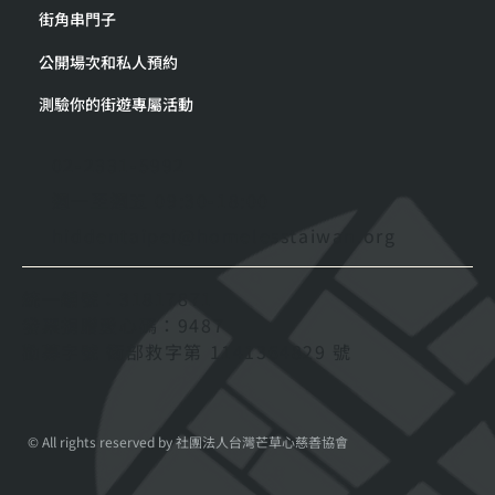
街角串門子
公開場次和私人預約
測驗你的街遊專屬活動
02-2331-5992
週一至週五 09:30-18:00
hiddentaipei@homelesstaiwan.org
統一編號：31817871
發票捐贈愛心碼：9487
勸募字號 衛部救字第 1141364829 號
© All rights reserved by 社團法人台灣芒草心慈善協會