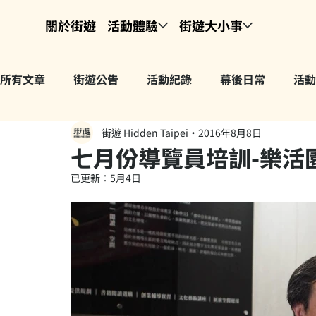
關於街遊
活動體驗
街遊大小事
所有文章
街遊公告
活動紀錄
幕後日常
活動
街遊 Hidden Taipei
2016年8月8日
七月份導覽員培訓-樂活
已更新：
5月4日