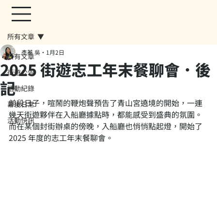
所有文章
彥蓁 吳
1月2日
所有文章
2025 街遊志工年末餐聊會．後
街遊公告
記
活動紀錄
前段日子，喧鬧的鞭炮聲預告了青山宮遶境的開始，一連
幕後日常
幾天街遊夥伴在入船廳據點時，都能感受到盛典的氛圍。
活動快訊
而在某個封街辦桌的傍晚，入船廳也悄悄點起燈，開始了 
2025 年度的志工年末餐聊會。