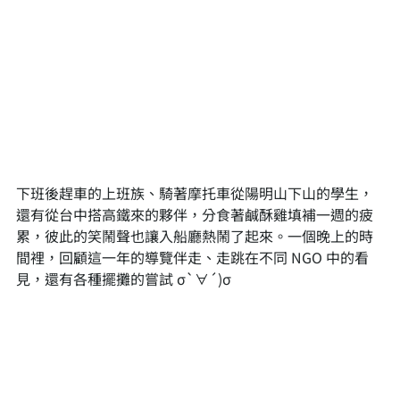
下班後趕車的上班族、騎著摩托車從陽明山下山的學生，
還有從台中搭高鐵來的夥伴，分食著鹹酥雞填補一週的疲
累，彼此的笑鬧聲也讓入船廳熱鬧了起來。一個晚上的時
間裡，回顧這一年的導覽伴走、走跳在不同 NGO 中的看
見，還有各種擺攤的嘗試 σ`∀´)σ