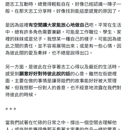
遊志工互動時，總覺得輕鬆自在，好像已經認識一陣子一
般。在那天志工分享時，好像找到能這麼感覺的原因了。
是因為這裡
有空間讓大家能放心地做自己
吧。平常在生活
中，總有許多角色需要兼顧，可能是工作職位、學生、家
裡的妹妹或是兒子。我想某一種自己的樣子，可能因為彼
此之間的責任，並不容易展現出來；或是有一些心情，因
為彼此間的愛及牽絆，也不總是說得出口。
另一方面，是彼此在分享著志工心得以及最近的生活時，
感受到
願意好好對待彼此說的話
的心意。雖然在街遊裡
面，主要在做的事情是讓哥姐們的故事能好好被大眾理
解，但我想那一份對人的善意，也不經意地流露在我們對
待彼此的時候。
⋄ ⋄ ⋄
當我們試著在忙碌的日常之中，撐出一個空間去理解他
人，或許就能獲得像那天看著大家畫的作品一樣的驚喜。