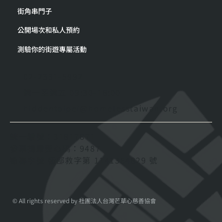
街角串門子
公開場次和私人預約
測驗你的街遊專屬活動
02-2331-5992
週一至週五 09:30-18:00
hiddentaipei@homelesstaiwan.org
統一編號：31817871
發票捐贈愛心碼：9487
勸募字號 衛部救字第 1141364829 號
© All rights reserved by 社團法人台灣芒草心慈善協會