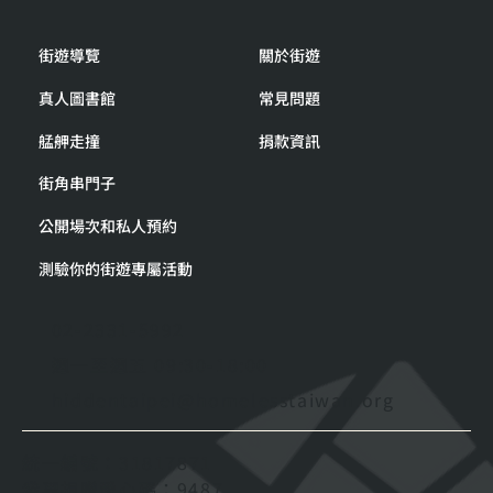
街遊導覽
關於街遊
真人圖書館
常見問題
艋舺走撞
捐款資訊
街角串門子
公開場次和私人預約
測驗你的街遊專屬活動
02-2331-5992
週一至週五 09:30-18:00
hiddentaipei@homelesstaiwan.org
統一編號：31817871
發票捐贈愛心碼：9487