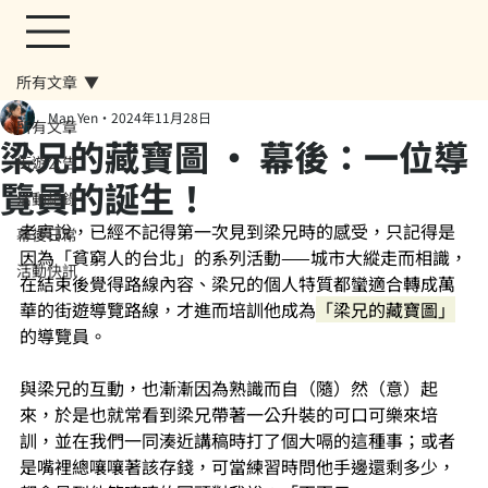
所有文章
Man Yen
2024年11月28日
所有文章
梁兄的藏寶圖 ‧ 幕後：一位導
街遊公告
覽員的誕生！
活動紀錄
老實說，已經不記得第一次見到梁兄時的感受，只記得是
幕後日常
因為「貧窮人的台北」的系列活動——城市大縱走而相識，
活動快訊
在結束後覺得路線內容、梁兄的個人特質都蠻適合轉成萬
華的街遊導覽路線，才進而培訓他成為
「梁兄的藏寶圖」
的導覽員。
與梁兄的互動，也漸漸因為熟識而自（隨）然（意）起
來，於是也就常看到梁兄帶著一公升裝的可口可樂來培
訓，並在我們一同湊近講稿時打了個大嗝的這種事；或者
是嘴裡總嚷嚷著該存錢，可當練習時問他手邊還剩多少，