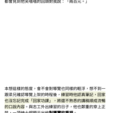
都會見到他笑嘻嘻的回頭對我說：「兩百元。」
本想這樣的態度，會不會對導覽也同樣的輕浮，想不到一
跟梁兄確認導覽上架的時程後，
練習時他認真筆記，回家
也沒忘記完成「回家功課」，將還不熟悉的講稿順成流暢
的口說內容
。與志工外出練習的日子，他也鄭重的穿上正
裝，一頂紳士帽顯示出他
對導覽的重視
。