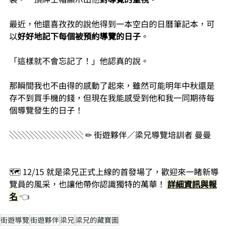
最近，他還喜孜孜的說他得到一本空白的日曆筆記本，可
以
好好地記下每個被預約導覽的日子
。
「這樣就不會忘記了！」他認真的說。
那瞬間我也不由得的感動了起來，雖然可能明年中秋還是
存不到買手機的錢，但現在我能感受到他和我一同期待每
個導覽發生的日子！
░░░░░░░░░ ✏ 街遊夥伴／梁兄導覽培訓者 曼曼
🗺️ 12/15 就是梁兄正式上線的首發場了，歡迎來一睹新導
覽員的風采，也讓他帶你認識獨特的萬華！
詳細資訊與報
名
👈
街遊導覽
街遊夥伴
梁兄
梁兄的藏寶圖