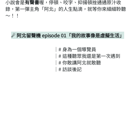
小說會是
有聲書
喔，停頓、咬字、抑揚頓挫通通原汁收
錄，第一彈主角「阿北」的人生點滴，就等你來細細聆聽
～！！
☄ 阿北留聲機 episode 01「我的故事像是虛擬生活」
｜# 身為一個導覽員
｜# 這種聽眾我還是第一次遇到
｜# 你敢講阿北就敢聽
｜# 訪談後記