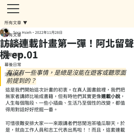
所有文章
Sora Hsieh
2022年11月28日
所有文章
訪談連載計畫第一彈！阿北留聲
街遊公告
機 ep.01
活動紀錄
幕後日常
有沒有一些事情，是總是沒能在遊客或聽眾面
活動快訊
前提到的？
這是我們開始這次計畫的初衷。在真人圖書館裡，我們把
無家者講師比喻成書籍，但有時他們其實更像
連載小說
，
人生每個階段、一些小插曲、生活乃至個性的改變，都值
得用對話好好挖掘一番。
可惜很難安排大家一一來跟講者們悠閒泡茶嗑瓜聊天，於
是，就由工作人員和志工代表出馬啦！！而且，這套連載