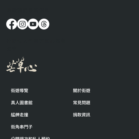
​追蹤我們最新消息
在這裡遇到的人，帶來出乎意料的感動
社團法人台灣芒草心慈善
協會
街遊導覽
關於街遊
真人圖書館
常見問題
艋舺走撞
捐款資訊
街角串門子
公開場次和私人預約