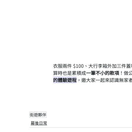
衣服兩件 $100、大行李箱外加三件
算時也是累積成
一筆不小的款項
！做
的體驗遊程
，邀大家一起來認識無家
街遊夥伴
幕後日常