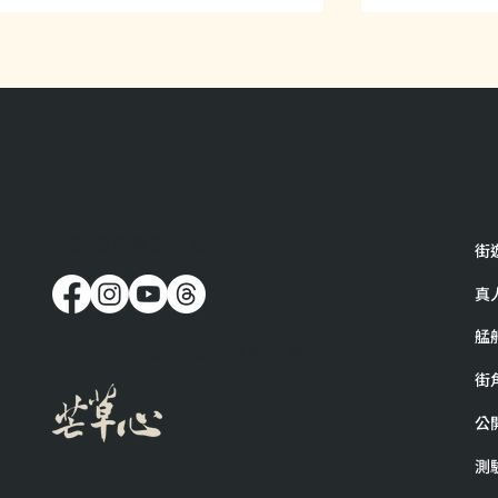
與樂生的樂青夥伴們在志工活
在這裡遇到
​追蹤我們最新消息
街
動的交流！
料的感動
真
艋
社團法人台灣芒草心慈善協會
街
公
測