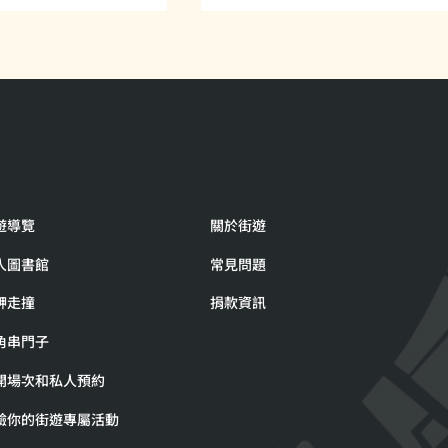
的人，帶來出乎意
當我們開始聆聽無家者的生
遊導覽
關於街遊
故事
人圖書館
常見問題
舺走撞
捐款資訊
角串門子
開場次和私人預約
驗你的街遊專屬活動