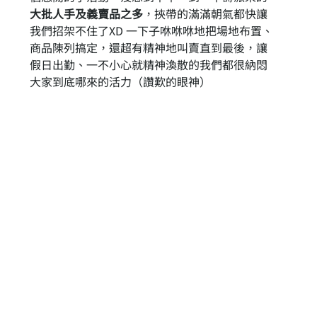
大批人手及義賣品之多
，挾帶的滿滿朝氣都快讓
我們招架不住了XD 一下子咻咻咻地把場地布置、
商品陳列搞定，還超有精神地叫賣直到最後，讓
假日出勤、一不小心就精神渙散的我們都很納悶
大家到底哪來的活力（讚歎的眼神）