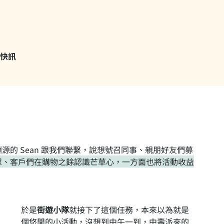
快訊
源的 Sean 跟我們聯繫，說想號召同事、親朋好友們募
眾、客戶們在購物之餘認識芒草心，一方面也將活動收益
於是
街遊小隊
就接下了這個任務，本來以為就是
個悠閒的小活動，沒想到中午一到，中壽派來的