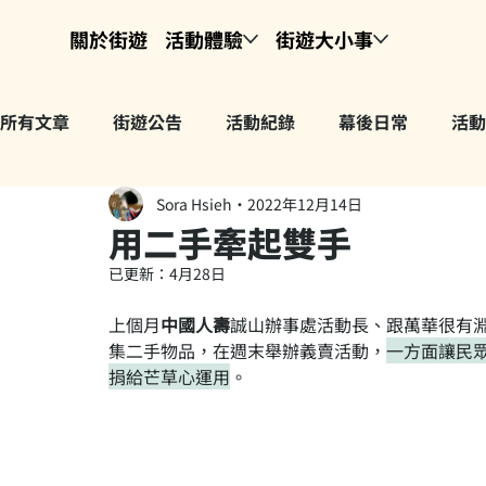
關於街遊
活動體驗
街遊大小事
所有文章
街遊公告
活動紀錄
幕後日常
活動
Sora Hsieh
2022年12月14日
用二手牽起雙手
已更新：
4月28日
上個月
中國人壽
誠山辦事處活動長、跟萬華很有淵
集二手物品，在週末舉辦義賣活動，
一方面讓民
捐給芒草心運用
。