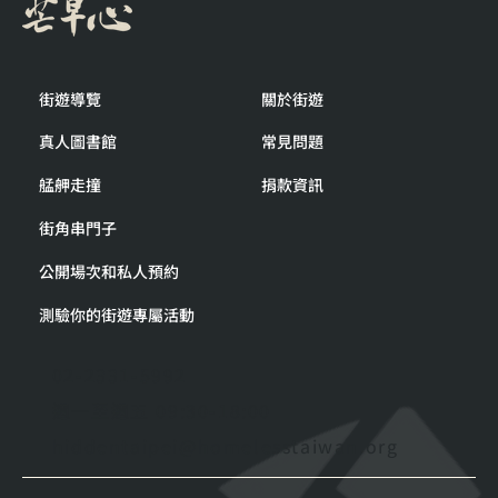
街遊導覽
關於街遊
真人圖書館
常見問題
艋舺走撞
捐款資訊
街角串門子
公開場次和私人預約
測驗你的街遊專屬活動
02-2331-5992
週一至週五 09:30-18:00
hiddentaipei@homelesstaiwan.org