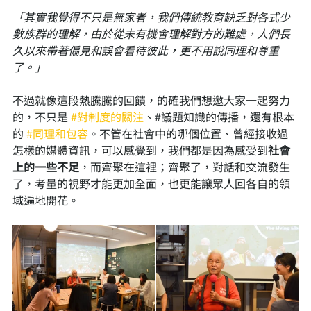
「其實我覺得不只是無家者，我們傳統教育缺乏對各式少
數族群的理解，由於從未有機會理解對方的難處，人們長
久以來帶著偏見和誤會看待彼此，更不用說同理和尊重
了。」
不過就像這段熱騰騰的回饋，的確我們想邀大家一起努力
的，不只是 
#對制度的關注
、#議題知識的傳播，還有根本
的 
#同理和包容
。不管在社會中的哪個位置、曾經接收過
怎樣的媒體資訊，可以感覺到，我們都是因為感受到
社會
上的一些不足
，而齊聚在這裡；齊聚了，對話和交流發生
了，考量的視野才能更加全面，也更能讓眾人回各自的領
域遍地開花。