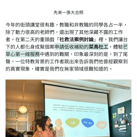
先來一張大合照
今年的街頭講堂很有趣，教職和非教職的同學各占一半，
除了動力很高的老師們，還出現了其他深藏不露的工作
者。在第二天的重頭戲「
社救法案例討論
」裡，我們讓台
下的人都化身成幫個案
申請低收補助的
菜鳥社工
，體驗
芒
草心第一線服務
中遇到的難關，印象最深刻的是，到了尾
聲，一位特教背景的工作者跳出來告訴我們他曾經觀察到
的真實現象，確實是我們在無家領域很難知道的。