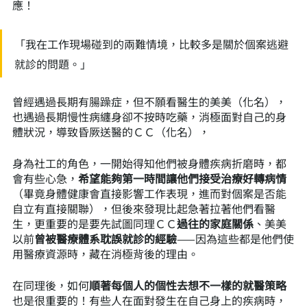
應！
「我在工作現場碰到的兩難情境，比較多是關於個案逃避
就診的問題。」
曾經遇過長期有腸躁症，但不願看醫生的美美（化名），
也遇過長期慢性病纏身卻不按時吃藥，消極面對自己的身
體狀況，導致昏厥送醫的ＣＣ（化名），
身為社工的角色，一開始得知他們被身體疾病折磨時，都
會有些心急，
希望能夠第一時間讓他們接受治療好轉病情
（畢竟身體健康會直接影響工作表現，進而對個案是否能
自立有直接關聯），但後來發現比起急著拉著他們看醫
生，更重要的是要先試圖同理ＣＣ
過往的家庭關係
、美美
以前
曾被醫療體系耽誤就診的經驗
——因為這些都是他們使
用醫療資源時，藏在消極背後的理由。
在同理後，如何
順著每個人的個性去想不一樣的就醫策略
也是很重要的！有些人在面對發生在自己身上的疾病時，