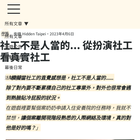
所有文章
街遊 Hidden Taipei
2023年4月6日
所有文章
社工不是人當的... 從扮演社工
街遊公告
看真實社工
活動紀錄
幕後日常
「
模擬當社工的直覺感想是，社工不是人當的...... 
活動快訊
除了對內要不斷累積自己的社工專業外，對外也很常會遇
到熱臉貼冷屁股的狀況。
在遊戲裡要幫個案奶奶申請入住安養院的任務時，我就不
禁想，
讓個案離開現階段熟悉的人際網絡及環境，真的對
他是好的嗎？
」