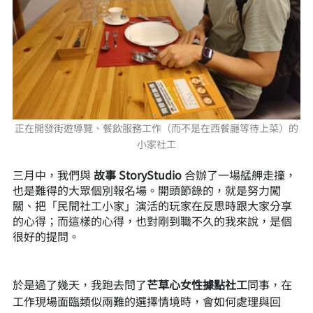
正在開發街遊導覽、餐飲服務工作（而不是在西餐廳等待上菜）的
小家社工
三月中，我們與 
故事 StoryStudio
 合辦了一場艋舺走撞，
也是難得的大眾個別報名場。開頭節錄的，就是努力闖
關、把「民間社工小家」演活的玩家在反思時跟大家分享
的心得；而這樣的心得，也對剛到職不久的我來說，是個
很好的提問。
於是過了幾天，我跑去問了
芒草心女性據點社工
同事，在
工作現場面臨類似兩難的選擇情境時，會如何處理與回