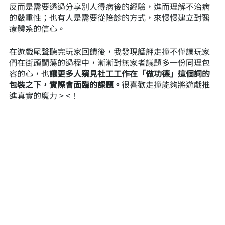
反而是需要透過分享別人得病後的經驗，進而理解不治病
的嚴重性；也有人是需要從陪診的方式，來慢慢建立對醫
療體系的信心。
在遊戲尾聲聽完玩家回饋後，我發現艋舺走撞不僅讓玩家
們在街頭闖蕩的過程中，漸漸對無家者議題多一份同理包
容的心，也
讓更多人窺見社工工作在「做功德」這個詞的
包裝之下，實際會面臨的課題。
很喜歡走撞能夠將遊戲推
進真實的魔力 > <！