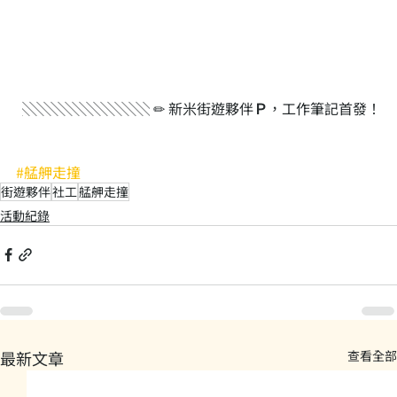
░░░░░░░░░ ✏ 新米街遊夥伴
Ｐ
，工作筆記首發！
#艋舺走撞
街遊夥伴
社工
艋舺走撞
活動紀錄
最新文章
查看全部