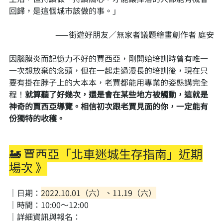
回歸，是這個城市該做的事。」
——街遊好朋友／無家者議題繪畫創作者 庭安
因腦膜炎而記憶力不好的賈西亞，剛開始培訓時曾有唯一
一次想放棄的念頭，但在一起走過漫長的培訓後，現在只
要有掛在脖子上的大本本，老賈都能用專業的姿態講完全
程！
就算聽了好幾次，還是會在某些地方被觸動，這就是
神奇的賈西亞導覽。相信初次跟老賈見面的你，一定能有
份獨特的收穫。
🚂 賈西亞「北車迷城生存指南」近期
場次 》
｜日期：
2022.10.01（六）、11.19（六）
｜時間：10:00～12:00
｜詳細資訊與報名：