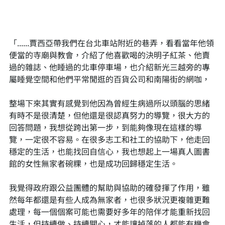
「......賈西亞帶我們在台北車站附近的巷弄，看看當年他領
便當的寺廟與教會，介紹了他喜歡喝的決明子紅茶、他賣
過的雜誌、他睡過的北車停車場，也介紹新光三越旁的專
屬睡覺空間和他們平常閒逛的百貨公司和南陽街的網咖，
整場下來其實有感覺到他因為曾經生病過所以頭腦的思緒
有時不是很清楚，但他還是很認真努力的導覽，很大方的
回答問題，我想從跨出第一步，到能夠像現在這樣的導
覽，一定很不容易。在很多志工和社工的協助下，他走回
穩定的生活，也能找回自信心，我也想起上一場真人圖書
館的女性無家者碗粿，也是成功回歸穩定生活。
我覺得政府跟公益團體的幫助與協助的確發揮了作用，雖
然每年都還是有些人成為無家者，也很多狀況更複雜更難
處理，每一個個案可能也需要好多年的陪伴才能重新找回
生活，但持續做、持續關心，才能讓掉落的人都能有機會