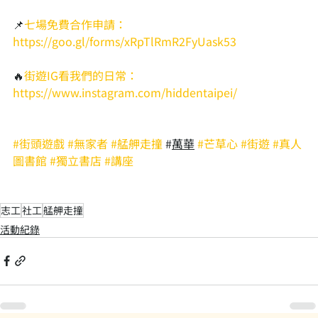
📌
七場免費合作申請：
https://goo.gl/forms/xRpTlRmR2FyUask53
🔥
街遊IG看我們的日常：
https://www.instagram.com/hiddentaipei/
#街頭遊戲
#無家者
#艋舺走撞
 #
萬華
#芒草心
#街遊
#真人
圖書館
#獨立書店
#講座
志工
社工
艋舺走撞
活動紀錄