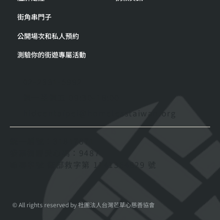
街角串門子
公開場次和私人預約
測驗你的街遊專屬活動
02-2331-5992
週一至週五 09:30-18:00
hiddentaipei@homelesstaiwan.org
統一編號：31817871
發票捐贈愛心碼：9487
勸募字號 衛部救字第 1141364829 號
© All rights reserved by 社團法人台灣芒草心慈善協會