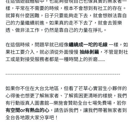
在這個遊戲體驗中，也能夠發現自己也像真實的無家者一
樣，平常在不需要的時候，根本不會想到有社工的存在。
就算有什麼困難，日子只要能夠走下去，就會想辦法靠自
己的力量繼續前進。如果真的走不下去了，就會去簽樂
透、做非法工作，仍然是靠自己的力量在掙扎。
在這個時候，問題早就已經像
纏繞成一坨的毛線
 一樣，如
果社工要介入，就必須從外面慢慢 
抽絲剝繭
，不管是對社
工或是對接受服務者都是一種時間上的折磨......
---------------------------------------------------------------
如果你不住在大台北地區，但看了芒草心實習生小夥伴的
心得後也想更了解無家者、了解貧困更清晰的樣貌，我們
有行動版真人圖書館—樂施會贊助全台七場免費場，若你
有空間or有熱血的心
，請告訴我們，讓我們帶著無家者到
全台各地跟大家分享吧！