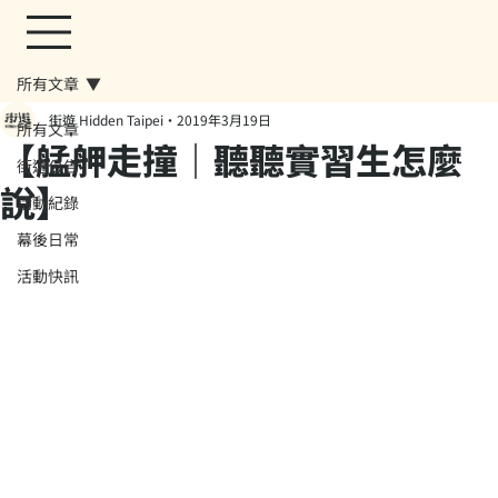
所有文章
街遊 Hidden Taipei
2019年3月19日
所有文章
【艋舺走撞｜聽聽實習生怎麼
街遊公告
說】
活動紀錄
幕後日常
活動快訊