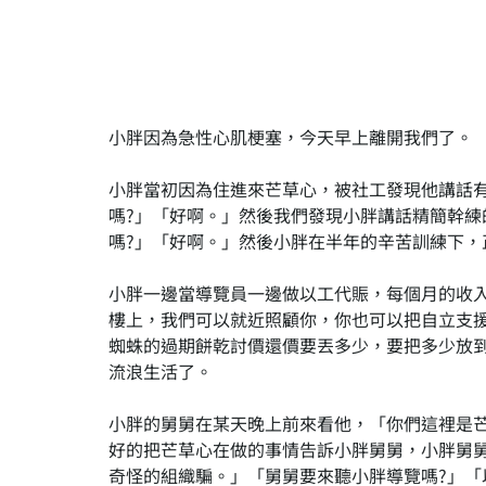
小胖因為急性心肌梗塞，今天早上離開我們了。
小胖當初因為住進來芒草心，被社工發現他講話
嗎?」「好啊。」然後我們發現小胖講話精簡幹
嗎?」「好啊。」然後小胖在半年的辛苦訓練下，
小胖一邊當導覽員一邊做以工代賑，每個月的收
樓上，我們可以就近照顧你，你也可以把自立支
蜘蛛的過期餅乾討價還價要丟多少，要把多少放
流浪生活了。
小胖的舅舅在某天晚上前來看他，「你們這裡是芒
好的把芒草心在做的事情告訴小胖舅舅，小胖舅
奇怪的組織騙。」「舅舅要來聽小胖導覽嗎?」「