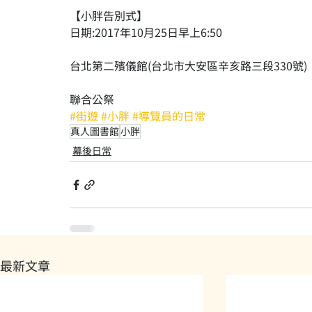
【小胖告別式】
日期:2017年10月25日早上6:50
台北第二殯儀館(台北市大安區辛亥路三段330號)
聯合公祭
#街遊
#小胖
#導覽員的日常
真人圖書館
小胖
幕後日常
最新文章