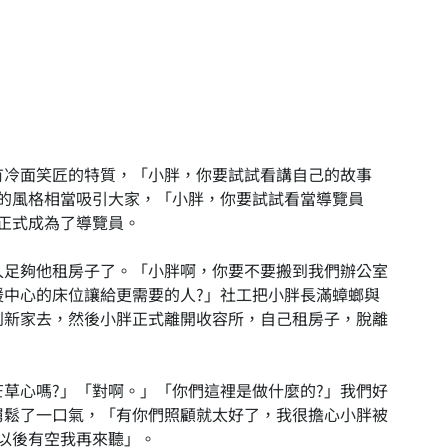
有冷面笑匠的特質，「小胖，你要試試看講自己的故事
練的風格相當吸引大家，「小胖，你要試試看當導覽員
正式成為了導覽員。
入足夠他租房子了。「小胖啊，你要不要搬到我們辦公室
援中心的床位讓給更需要的人?」社工把小胖長滿蟑螂與
到新家去，然後小胖正式離開收容所，自己租房子，脫離
草心嗎?」「對啊。」「你們這裡是做什麼的?」我們好
舅鬆了一口氣，「有你們照顧就太好了，我很擔心小胖被
以後有空我再來聽」。