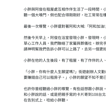
小胖與阿俊在租屋處互相作伴生活了一段時間，
聽一個大嗓門，倒也配合得剛剛好，社工常常在
最後一次導覽，小胖還對著阿和大喊:「阿和加油!
然後今天早上，阿俊在浴室發現小胖。發現時，
草心工作人員，我們聯絡了家屬與葬儀社，辦完
請神明幫我們告訴小胖可以上路了，去另一個更
小胖在他的人生後段，有了租屋、有了作伴的人
「小胖，你有什麼人生願望嗎?」街遊創辦人文勤在
要賺錢自己可以租房子。」小胖的願望不知不覺
也許你曾經聽過小胖的導覽，有些話想跟小胖說
和小胖說的話、或是把親手寫的卡片寄到108台北
在告別式上，唸給小胖聽。