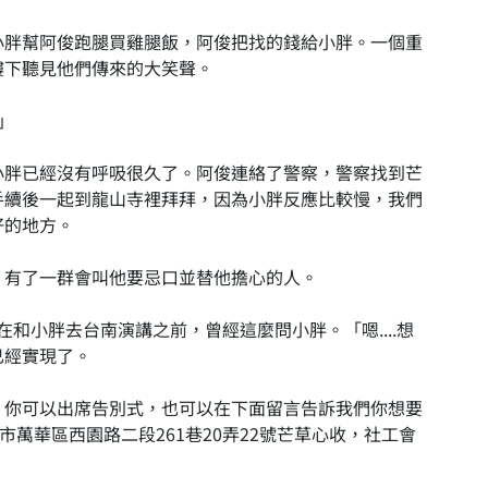
小胖幫阿俊跑腿買雞腿飯，阿俊把找的錢給小胖。一個重
樓下聽見他們傳來的大笑聲。
」
小胖已經沒有呼吸很久了。阿俊連絡了警察，警察找到芒
手續後一起到龍山寺裡拜拜，因為小胖反應比較慢，我們
好的地方。
、有了一群會叫他要忌口並替他擔心的人。
和小胖去台南演講之前，曾經這麼問小胖。「嗯....想
已經實現了。
。你可以出席告別式，也可以在下面留言告訴我們你想要
市萬華區西園路二段261巷20弄22號芒草心收，社工會