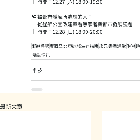
｜ 時間：12.27 (六) 18:00-19:30
🫧 被都市發展所遺忘的人：
　 從艋舺公園改建案看無家者與都市發展議題
｜ 時間：12.28 (日) 18:00-20:00
街遊導覽
賈西亞
北車迷城生存指南
梁兄
香香澡堂
琳琳
活動快訊
最新文章