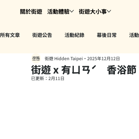
關於街遊
活動體驗
街遊大小事
所有文章
街遊公告
活動紀錄
幕後日常
活動
街遊 Hidden Taipei
2025年12月12日
街遊 x 有ㄩㄢˊ 香浴節
已更新：
2月11日