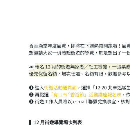
香香澡堂年度展覽，即將在下週熱鬧開跑啦！展
想邀請大家一併體驗街遊的導覽，於是想出了一
📣 
報名 12 月的街遊無家者／社工導覽，一張
優先保留名額
，場次任選。名額有限，歡迎參考
➊ 進入
街遊活動通頁面
，選擇「12.20 北車迷
➋ 再點選
「有ㄩㄢˊ香浴節」活動講座報名表
，
➌ 街遊工作人員將以 e-mail 聯繫兌換事宜，
▍12 月街遊導覽場次列表