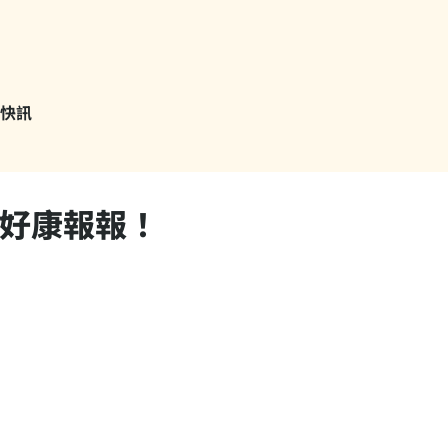
快訊
 好康報報！