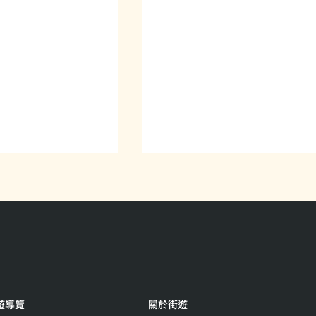
一個個真實的人
真人圖書館特別篇​｜可以一
遊導覽
關於街遊
「職」在這裡嗎？我們對無