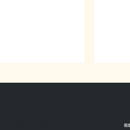
標籤底下是
最新無家者議題活動看這邊！
​追蹤我們最新消息
街