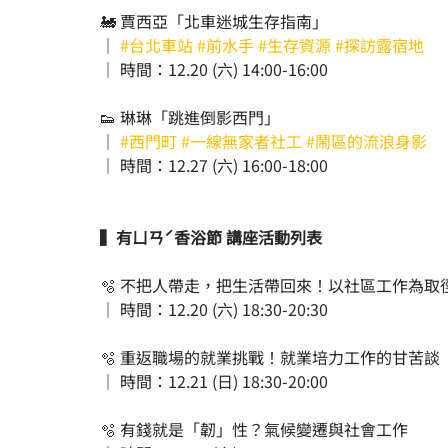
🚂 賈西亞「北車迷城生存指南」
｜ 
#台北車站
#前水手
#生存資源
#探訪露宿地
｜ 時間：12.20 (六) 14:00-16:00
👟 琳琳「跳進倒影西門」
｜ 
#西門町
#一線無家者社工
#鬧區的流浪身影
｜ 時間：12.27 (六) 16:00-18:00
▍有ㄩㄢˊ香浴節 講座活動列表
🫧 不把人帶走，把生活帶回來！以社區工作為取
｜ 時間：12.20 (六) 18:30-20:30
🫧 重返職場的就業挑戰！就業培力工作的甘苦談
｜ 時間：12.21 (日) 18:30-20:00
🫧 有錢就是「韌」性？氣候變遷與社會工作