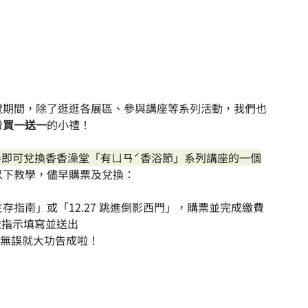
覽期間，除了逛逛各展區、參與講座等系列活動，我們也
份
買一送一
的小禮！
票券即可兌換香香澡堂「有ㄩㄢˊ香浴節」系列講座的一個
以下教學，儘早購票及兌換：
城生存指南」或「12.27 跳進倒影西門」，購票並完成繳費
依指示填寫並送出
核對無誤就大功告成啦！