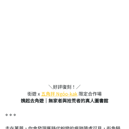
＼好評復刻！／
街遊 x 
五角拌 Ngóo-kak
 限定合作場
姨起去角遊｜無家者與拾荒者的真人圖書館
⋄ ⋄ ⋄
走在萬華，你會發現舊時代蛻變的痕跡隨處可見，街角騎