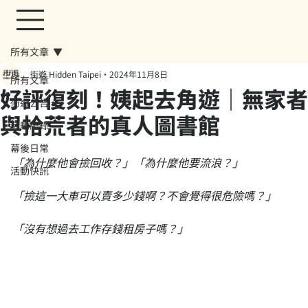
所有文章
街遊 Hidden Taipei
2024年11月8日
所有文章
好評復刻！姨起去角遊｜無家者
街遊公告
與拾荒者的真人圖書館
活動紀錄
幕後日常
「為什麼他會撿回收？」「為什麼他要流浪？」
活動快訊
「撿這一大車可以賣多少錢啊？不會覺得很危險嗎？」
「沒有想過去工作存錢租房子嗎？」