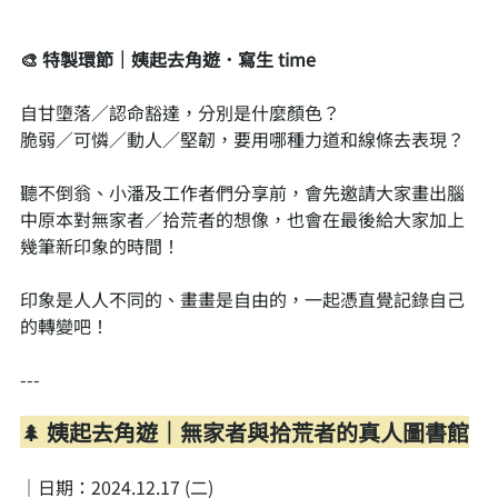
🎨 特製環節｜姨起去角遊．寫生 time
自甘墮落／認命豁達，分別是什麼顏色？
脆弱／可憐／動人／堅韌，要用哪種力道和線條去表現？
聽不倒翁、小潘及工作者們分享前，會先邀請大家畫出腦
中原本對無家者／拾荒者的想像，也會在最後給大家加上
幾筆新印象的時間！
印象是人人不同的、畫畫是自由的，一起憑直覺記錄自己
的轉變吧！
---
🌲
 姨起去角遊｜無家者與拾荒者的真人圖書館
｜日期：2024.12.17 (二)