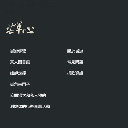
社團法人台灣芒草心慈善
協會
街遊導覽
關於街遊
真人圖書館
常見問題
艋舺走撞
捐款資訊
街角串門子
公開場次和私人預約
測驗你的街遊專屬活動
02-2331-5992