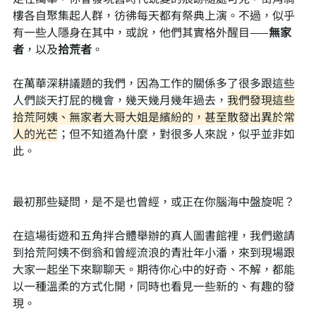
樓各自聚集起人群，彷彿每天都有祭典上演。不過，似乎
有一些人隱身在其中，或說，他們其實格外醒目——
無家
者
，以及
拾荒者
。
在萬華深耕議題的我們，因為工作的關係多了很多跟這些
人們談天打屁的機會，幾天幾月幾年過去，
我們發現這些
拾荒阿姨、無家者大哥大姐是繽紛的，甚至散發出異於常
人的光芒
；但不知道為什麼，對很多人來說，似乎並非如
此。
最初那些疑問，是不是也曾經，或正在你腦海中盤旋呢？
在這場街遊和五角拌合體舉辦的真人圖書館裡，我們邀請
到拾荒阿姨不倒翁和曾經流浪的青壯年小潘，來到現場跟
大家一起坐下來聊聊天。期待你心中的好奇、不解，都能
以一種溫柔的方式化開，同時也看見一些新的、有趣的發
現。