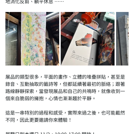
地消化反芻、躺平休息 ……
展品的類型很多，平面的畫作、立體的堆疊拼貼，甚至是
錄音、互動抽取的籤詩等，但都延續著最初的脈絡；跟著
路線靜靜探索，當發現展品和自己的共鳴時，就像收到一
個來自脆弱的擁抱，心情也漸漸趨於平靜。
這是一串特別的過程和感受，實際來過之後，也可能截然
不同，因此更要邀請你來體驗！
展覽只到本週日 11/2，10:00-17:00 開放！