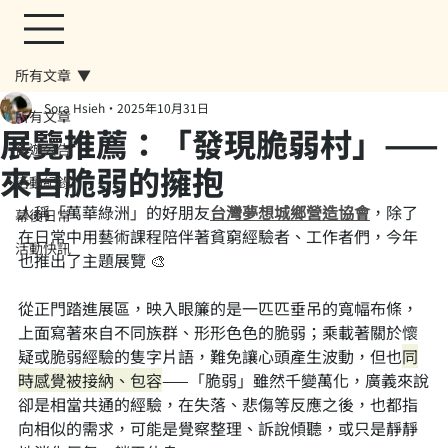
所有文章
Sora Hsieh
2025年10月31日
所有文章
展覽推薦：「發現脆弱村」——
街遊公告
來自脆弱的擁抱
活動紀錄
人稱「萬華綠洲」的好朋友
台灣夢想城鄉營造協會
，除了
幕後日常
在日常中用藝術課程陪伴著貧窮經驗者、工作者們，今年
活動快訊
也推出了主題展覽 🎨
從正門踏進展區，映入眼簾的是一匹匹垂吊的寬幅布條，
上面寫著來自不同族群、形形色色的脆弱；乘載著關於懷
疑或脆弱經驗的隻字片語，難免讓心頭產生波動，但也
同
時感覺被接納、包容
——「脆弱」雖然千變萬化，廣義來說
卻是相當共通的經驗，在失落、悲傷等反應之後，也都指
向相似的需求，可能是覺察整理、訴說傾聽，或只是靜靜