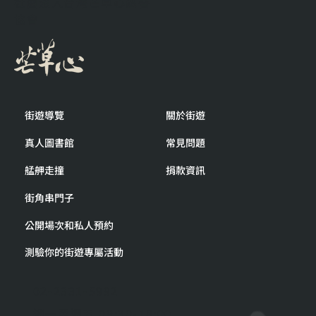
社團法人台灣芒草心慈善
協會
街遊導覽
關於街遊
真人圖書館
常見問題
艋舺走撞
捐款資訊
街角串門子
公開場次和私人預約
測驗你的街遊專屬活動
02-2331-5992
週一至週五 09:30-18:00