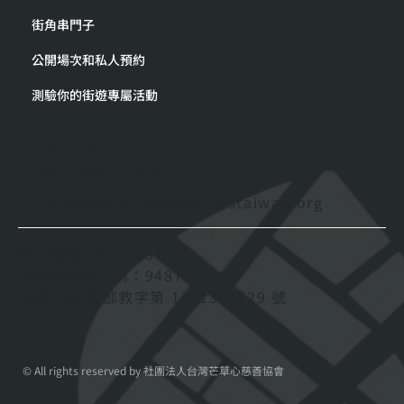
街角串門子
公開場次和私人預約
測驗你的街遊專屬活動
02-2331-5992
週一至週五 09:30-18:00
hiddentaipei@homelesstaiwan.org
統一編號：31817871
發票捐贈愛心碼：9487
勸募字號 衛部救字第 1141364829 號
© All rights reserved by 社團法人台灣芒草心慈善協會