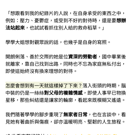
「想跟看到我的紀錄片的人說，在自身承受的東西之中，
例如：壓力、憂鬱症，或受到不好的對待時，還是要
想辦
法站起來
，也試試看抓住別人給的救命稻草。」
學學大姐想對觀眾說的話，也幾乎是自身的寫照。
開朗俐落、善於交際的她是位
資深的勞動者
，國中畢業後
就離家，靠自己找到出路，同時也不忘為家庭無私付出，
即使這始終沒有換來理想的對待。
怎麼會想到有一天就這樣掉了下來？
落入街頭的時期，腦
中裝的仍是一絲絲
對父母的複雜情感
，即使人事早已物換
星移，那些糾結還是讓家的輪廓，看起來既模糊又遙遠。
我們隨著學學的腳步重現了
無家者日常
，也在言談中，看
見她有著曲折與傷痕，卻亦溫暖明亮、堅韌的人生旅程。