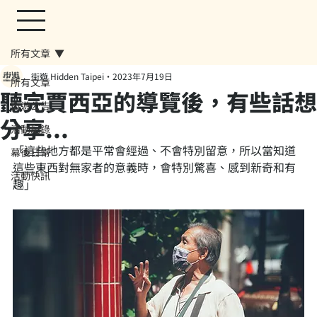
所有文章
街遊 Hidden Taipei
2023年7月19日
所有文章
聽完賈西亞的導覽後，有些話想
街遊公告
分享...
活動紀錄
「這些地方都是平常會經過、不會特別留意，所以當知道
幕後日常
這些東西對無家者的意義時，會特別驚喜、感到新奇和有
活動快訊
趣」