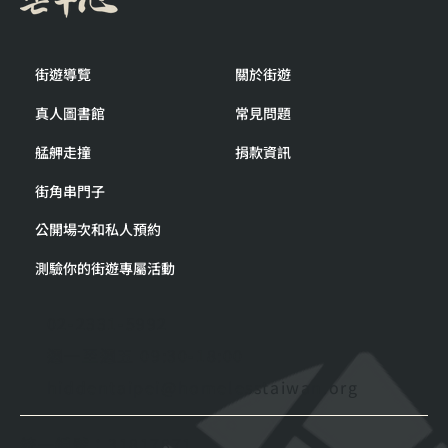
街遊導覽
關於街遊
真人圖書館
常見問題
艋舺走撞
捐款資訊
街角串門子
公開場次和私人預約
測驗你的街遊專屬活動
02-2331-5992
週一至週五 09:30-18:00
hiddentaipei@homelesstaiwan.org
統一編號：31817871