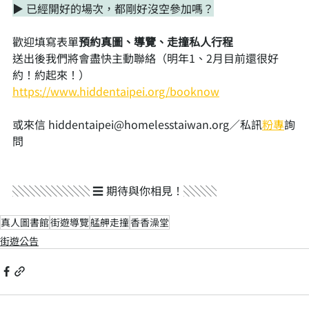
▶ 已經開好的場次，都剛好沒空參加嗎？
歡迎填寫表單
預約真圖、導覽、走撞私人行程
送出後我們將會盡快主動聯絡（明年1、2月目前還很好
約！約起來！）
https://www.hiddentaipei.org/booknow
或來信 hiddentaipei@homelesstaiwan.org／私訊
粉專
詢
問
░░░░░░░ ☰ 期待與你相見！░░░
真人圖書館
街遊導覽
艋舺走撞
香香澡堂
街遊公告