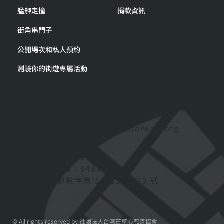
艋舺走撞
捐款資訊
街角串門子
公開場次和私人預約
測驗你的街遊專屬活動
02-2331-5992
週一至週五 09:30-18:00
hiddentaipei@homelesstaiwan.org
統一編號：31817871
發票捐贈愛心碼：9487
勸募字號 衛部救字第 1141364829 號
© All rights reserved by 社團法人台灣芒草心慈善協會