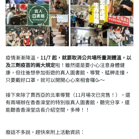
疫情漸漸降溫，
11/7 起，就要取消公共場所量測體溫，以
及三劑疫苗的兩大規定
啦！雖然還是要小心注意身體健
康，但往後想參加街遊的真人圖書館、導覽、艋舺走撞，
只要戴好口罩，就可以開開心心來相會囉🥳～
接下來除了賈西亞的北車導覽（11月場次已完售！），還
有兩場辦在香香澡堂的特別版真人圖書館，聽完分享，還
能聽香香澡堂店長介紹空間，多棒！！
廢話不多說，趕快來附上活動資訊：