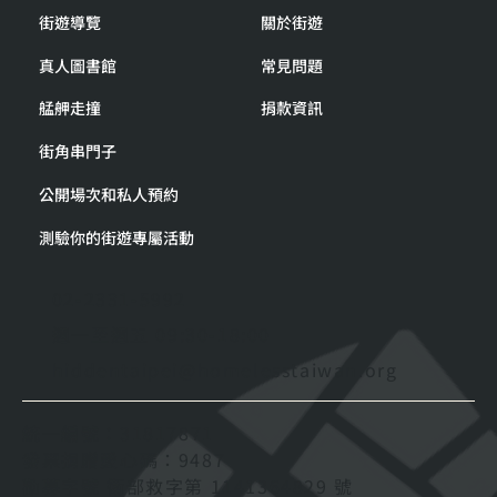
街遊導覽
關於街遊
真人圖書館
常見問題
艋舺走撞
捐款資訊
街角串門子
公開場次和私人預約
測驗你的街遊專屬活動
02-2331-5992
週一至週五 09:30-18:00
hiddentaipei@homelesstaiwan.org
統一編號：31817871
發票捐贈愛心碼：9487
勸募字號 衛部救字第 1141364829 號