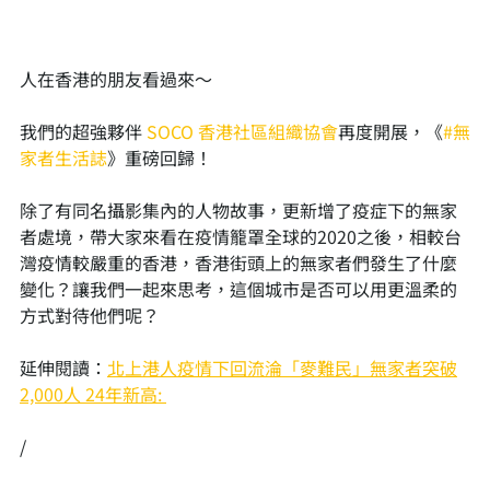
人在香港的朋友看過來～​
我們的超強夥伴 
SOCO 香港社區組織協會
再度開展，《
#無
家者生活誌
》重磅回歸！​
除了有同名攝影集內的人物故事，更新增了疫症下的無家
者處境，帶大家來看在疫情籠罩全球的2020之後，相較台
灣疫情較嚴重的香港，香港街頭上的無家者們發生了什麼
變化？讓我們一起來思考，這個城市是否可以用更溫柔的
方式對待他們呢？​
延伸閱讀：
北上港人疫情下回流淪「麥難民」無家者突破
2,000人 24年新高: 
/​