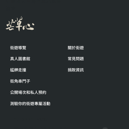
社團法人台灣芒草心慈善
協會
街遊導覽
關於街遊
真人圖書館
常見問題
艋舺走撞
捐款資訊
街角串門子
公開場次和私人預約
測驗你的街遊專屬活動
02-2331-5992
週一至週五 09:30-18:00