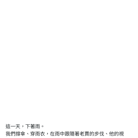
這一天，下著雨。
我們撐傘、穿雨衣，在雨中跟隨著老賈的步伐、他的視