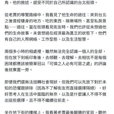
角、他的敘述，感受不同於自己所認識的台北街頭。
從老賈的導覽路線中，我看見了他生命的過往：來到台北
之後曾經棲身的地方、吃的東西、娛樂場所、甚至私房景
點⋯⋯過往，當在街頭看見街友時，我們也許從未想過他
們的生命故事，未曾想過在經濟最為匱乏的狀態下，他們
有自己的人際網絡、工作型態、以及生活智慧。
兩個多小時的相處裡，雖然無法完全認識一個人的全部，
但在放下刻板印象後，去傾聽、去理解，去相信不是每個
困境都應該被簡單冠以「可憐之人必有可惡之處」的評論
後就棄置一旁。
即便我們還無法扭轉社會現狀，但我們可以先放下對於未
知的恐懼跟排除（因為不了解街友而直接選擇隔絕），好
好思考人在生活中面臨的無奈，以及是什麼讓人不得不做
出這些選擇，且不得不繼續往前走。
坐在地下街的樓梯上，我看著老賈最後靦腆的笑容，聽他