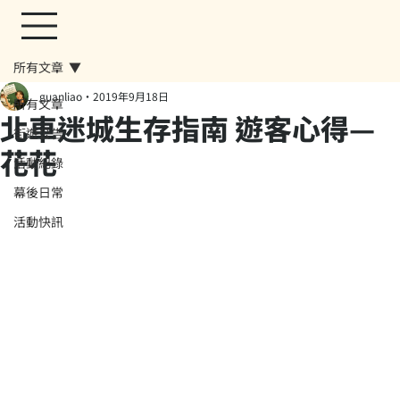
所有文章
guanliao
2019年9月18日
所有文章
北車迷城生存指南 遊客心得—
街遊公告
花花
活動紀錄
幕後日常
活動快訊