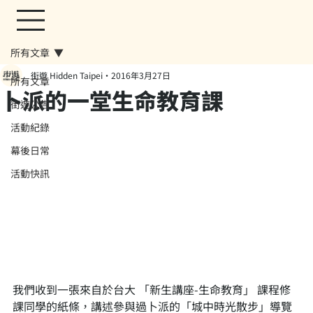
所有文章
街遊 Hidden Taipei
2016年3月27日
所有文章
卜派的一堂生命教育課
街遊公告
活動紀錄
幕後日常
活動快訊
我們收到一張來自於台大 「新生講座-生命教育」 課程修
課同學的紙條，講述參與過卜派的「城中時光散步」導覽